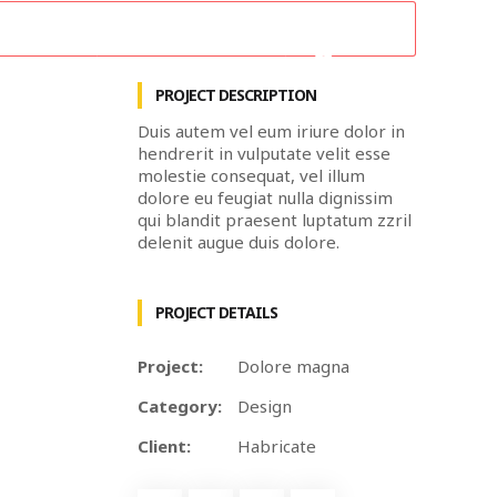
Contacto
Proyecto Megapolis
Clientes
PROJECT DESCRIPTION
Duis autem vel eum iriure dolor in
hendrerit in vulputate velit esse
molestie consequat, vel illum
dolore eu feugiat nulla dignissim
qui blandit praesent luptatum zzril
delenit augue duis dolore.
PROJECT DETAILS
Project:
Dolore magna
Category:
Design
Client:
Habricate