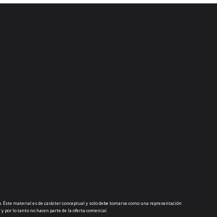
so. Éste material es de carácter conceptual y solo debe tomarse como una representación
 por lo tanto no hacen parte de la oferta comercial.